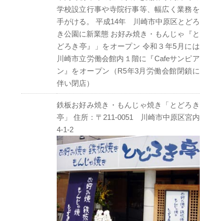
学校設立行事や寺院行事等、幅広く業務を
手がける。 平成14年 川崎市中原区とどろ
き公園に新業態 お好み焼き・もんじゃ『と
どろき亭』」をオープン 令和３年5月には
川崎市立労働会館内１階に『Cafeサンピア
ン』をオープン（R5年3月労働会館閉鎖に
伴い閉店）
鉄板お好み焼き・もんじゃ焼き「とどろき
亭」 住所：〒211-0051 川崎市中原区宮内
4-1-2