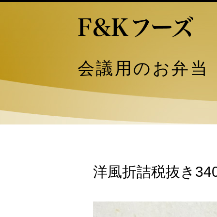
会議用のお弁当
洋風折詰税抜き34